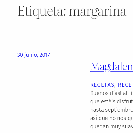
Etiqueta:
margarina
30 junio, 2017
Magdalena
RECETAS
, 
RECE
Buenos días! al f
que estéis disfru
hasta septiembre 
así que no nos q
quedan muy sua