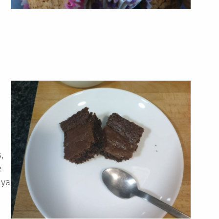
,
e
 ya