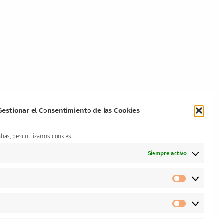
Gestionar el Consentimiento de las Cookies
abas, pero utilizamos cookies.
Siempre activo
Prefere
Estadíst