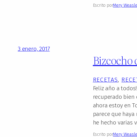
Escrito por
Mery Weasl
3 enero, 2017
Bizcocho d
RECETAS
, 
RECE
Feliz año a todos
recuperado bien d
ahora estoy en T
parece que haya 
he hecho varias 
Escrito por
Mery Weasl