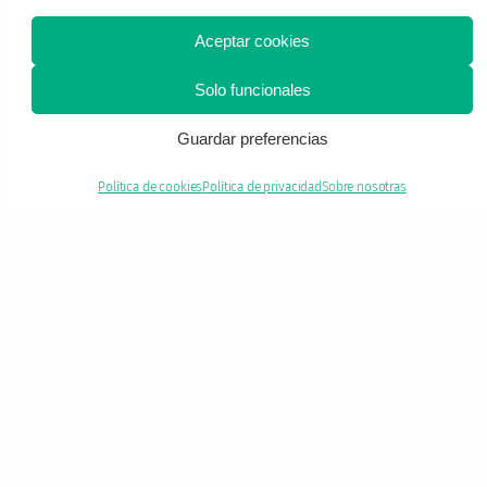
Aceptar cookies
Solo funcionales
Guardar preferencias
Vente pal cielito
Política de cookies
Política de privacidad
Sobre nosotras
Bluesky