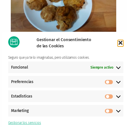
Gestionar el Consentimiento
de las Cookies
Seguro que ya te lo imaginabas, pero utilizamos cookies.
Funcional
Siempre activo
Preferencias
Prefere
Estadísticas
Estadís
Marketing
Market
Gestionar los servicios