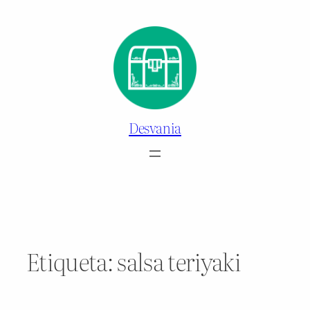
Saltar
al
contenido
Desvania
Etiqueta:
salsa teriyaki