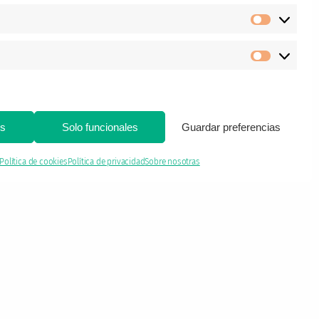
Estadíst
Marketi
es
Solo funcionales
Guardar preferencias
Política de cookies
Política de privacidad
Sobre nosotras