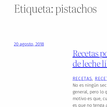
Etiqueta:
pistachos
20 agosto, 2018
Recetas p
de leche l
RECETAS
, 
RECE
No es ningún secr
general, pero lo
motivo es que, c
es que no tenga 