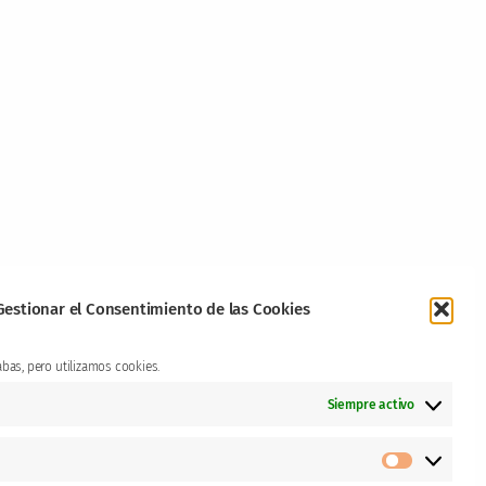
Gestionar el Consentimiento de las Cookies
abas, pero utilizamos cookies.
Siempre activo
Prefere