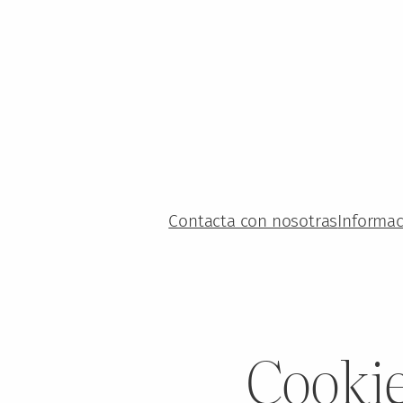
Saltar
al
contenido
Contacta con nosotras
Informac
Cookie