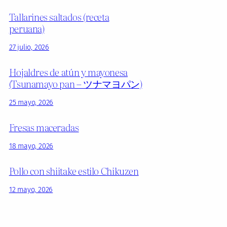
Tallarines saltados (receta
peruana)
27 julio, 2026
Hojaldres de atún y mayonesa
(Tsunamayo pan – ツナマヨパン)
25 mayo, 2026
Fresas maceradas
18 mayo, 2026
Pollo con shiitake estilo Chikuzen
12 mayo, 2026