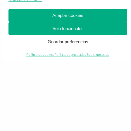
Gestionar los servicios
Aceptar cookies
×
Solo funcionales
¿Te gustan nuestras recetas?
Guardar preferencias
Síguenos en BlueSky para no perderte ni una
Política de cookies
Política de privacidad
Sobre nosotras