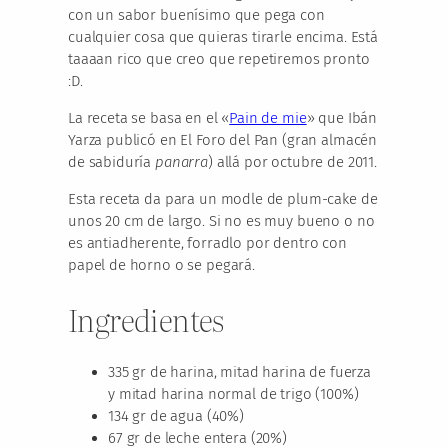
con un sabor buenísimo que pega con
cualquier cosa que quieras tirarle encima. Está
taaaan rico que creo que repetiremos pronto
:D.
La receta se basa en el «
Pain de mie
» que Ibán
Yarza publicó en El Foro del Pan (gran almacén
de sabiduría
panarra
) allá por octubre de 2011.
Esta receta da para un modle de plum-cake de
unos 20 cm de largo. Si no es muy bueno o no
es antiadherente, forradlo por dentro con
papel de horno o se pegará.
Ingredientes
335 gr de harina, mitad harina de fuerza
y mitad harina normal de trigo (100%)
134 gr de agua (40%)
67 gr de leche entera (20%)