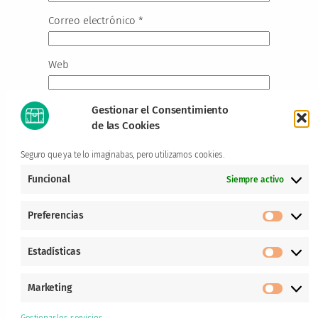
Correo electrónico
*
Web
Gestionar el Consentimiento
de las Cookies
Este sitio usa Akismet para reducir el spam.
Aprende cómo se procesan los datos de tus
Seguro que ya te lo imaginabas, pero utilizamos cookies.
comentarios.
Funcional
Siempre activo
Preferencias
Prefere
Estadísticas
Estadís
Marketing
Market