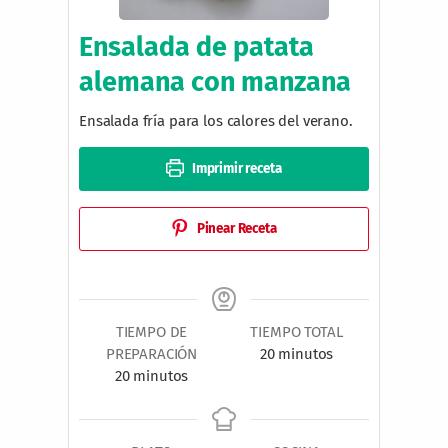
Ensalada de patata
alemana con manzana
Ensalada fría para los calores del verano.
Imprimir receta
Pinear Receta
TIEMPO DE
TIEMPO TOTAL
m
PREPARACIÓN
20
minutos
m
i
20
minutos
i
n
n
u
u
t