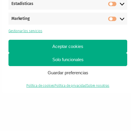
Estadísticas
Estadís
Marketing
Market
Gestionar los servicios
Aceptar cookies
×
Solo funcionales
¿Te gustan nuestras recetas?
Guardar preferencias
Síguenos en BlueSky para no perderte ni una
Política de cookies
Política de privacidad
Sobre nosotras