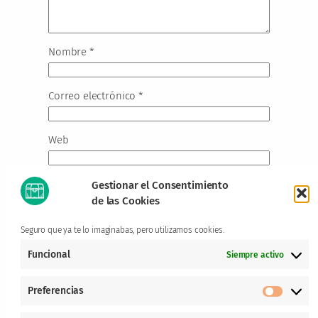
Nombre
*
Correo electrónico
*
Web
Gestionar el Consentimiento
de las Cookies
Este sitio usa Akismet para reducir el spam.
Aprende cómo se procesan los datos de tus
Seguro que ya te lo imaginabas, pero utilizamos cookies.
comentarios.
Funcional
Siempre activo
Preferencias
Prefere