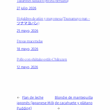
Tallarines saltados (receta peruana)
27 julio, 2026
Hojaldres de atún y mayonesa (Tsunamayo pan –
ツナマヨパン)
25 mayo, 2026
Fresas maceradas
18 mayo, 2026
Pollo con shiitake estilo Chikuzen
12 mayo, 2026
←
Flan de leche
Blondie de mantequilla
japonés (Japanese Milk
de cacahuete y plátano
Pudding)
→