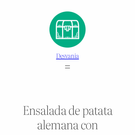
Saltar
al
contenido
Desvania
Ensalada de patata
alemana con