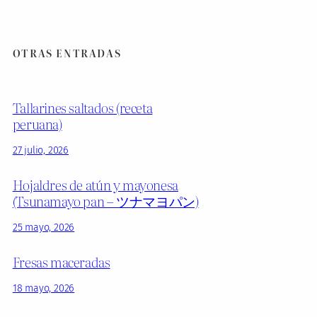
OTRAS ENTRADAS
Tallarines saltados (receta
peruana)
27 julio, 2026
Hojaldres de atún y mayonesa
(Tsunamayo pan – ツナマヨパン)
25 mayo, 2026
Fresas maceradas
18 mayo, 2026