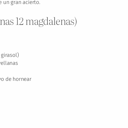
 un gran acierto.
unas 12 magdalenas)
girasol)
vellanas
vo de hornear