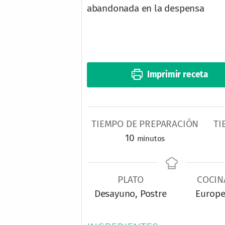
abandonada en la despensa
Imprimir receta
TIEMPO DE PREPARACIÓN
TI
m
10
minutos
i
n
PLATO
u
COCIN
Desayuno, Postre
t
Europ
o
s