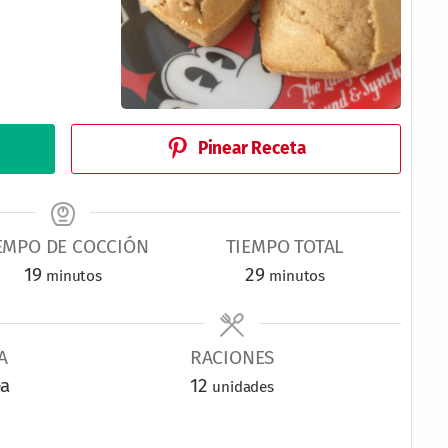
Pinear Receta
EMPO DE COCCIÓN
TIEMPO TOTAL
m
m
19
29
minutos
minutos
i
i
n
n
A
u
RACIONES
u
ea
t
12
t
unidades
o
o
s
s