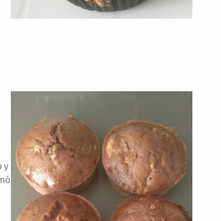
 y
amó