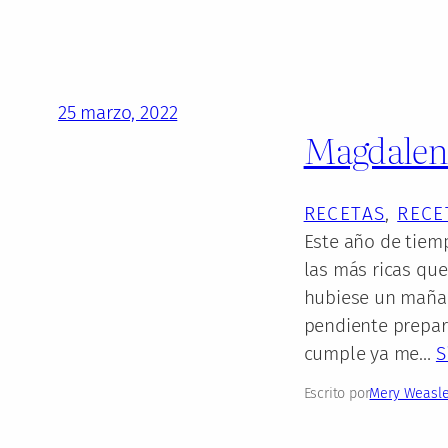
25 marzo, 2022
Magdalena
RECETAS
, 
RECE
Este año de tiem
las más ricas qu
hubiese un mañan
pendiente prepar
cumple ya me…
S
Escrito por
Mery Weasl