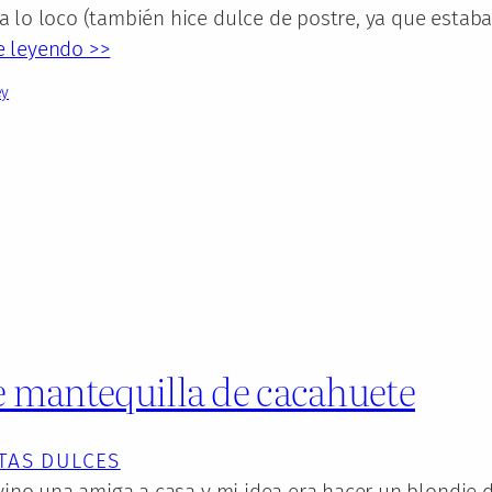
 lo loco (también hice dulce de postre, ya que estab
e leyendo >>
ey
e mantequilla de cacahuete
TAS DULCES
 vino una amiga a casa y mi idea era hacer un blondie 