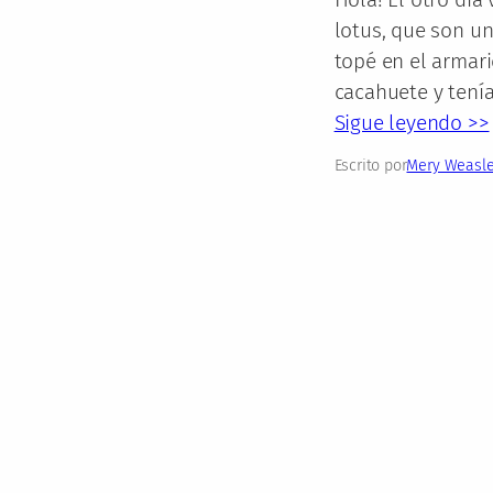
lotus, que son u
topé en el armari
cacahuete y tenía
Sigue leyendo >>
Escrito por
Mery Weasl