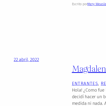
Escrito por
Mery Weasl
22 abril, 2022
Magdalena
ENTRANTES
, 
R
Hola! ¿Como fue 
decidí hacer un 
medida ni nada. A