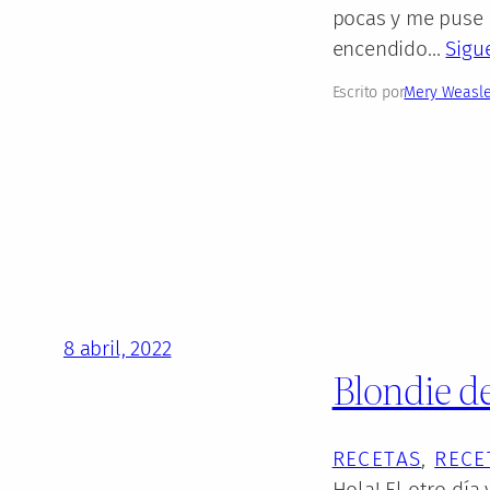
pocas y me puse a
encendido…
Sigu
Escrito por
Mery Weasl
8 abril, 2022
Blondie d
RECETAS
, 
RECE
Hola! El otro día