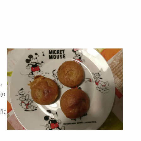
r
go
iña