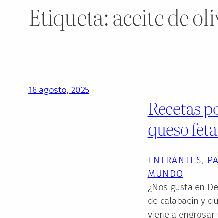
Etiqueta:
aceite de ol
18 agosto, 2025
Recetas po
queso feta
ENTRANTES
, 
P
MUNDO
¿Nos gusta en Des
de calabacín y qu
viene a engrosar