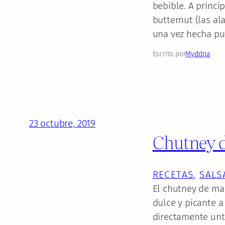
bebible. A princi
butternut (las al
una vez hecha p
Escrito por
Myddna
23 octubre, 2019
Chutney 
RECETAS
, 
SALS
El chutney de man
dulce y picante a
directamente unta