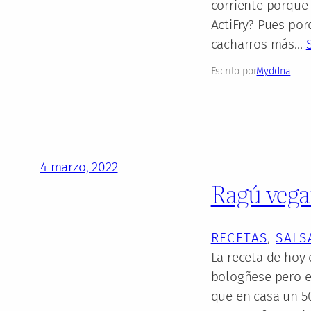
corriente porque 
ActiFry? Pues por
cacharros más…
Escrito por
Myddna
4 marzo, 2022
Ragú vegan
RECETAS
, 
SALS
La receta de hoy 
bologñese pero e
que en casa un 5