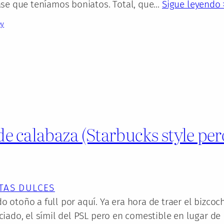
ase que teníamos boniatos. Total, que…
Sigue leyendo 
ey
e calabaza (Starbucks style per
TAS DULCES
otoño a full por aquí. Ya era hora de traer el bizcoc
iado, el símil del PSL pero en comestible en lugar de