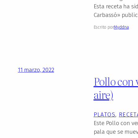
Esta receta ha si
Carbassó» publi
Escrito por
Myddna
11 marzo, 2022
Pollo con 
aire)
PLATOS
, 
RECET
Este Pollo con ve
pala que se muev