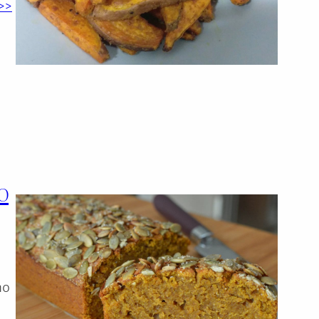
>>
o
ho