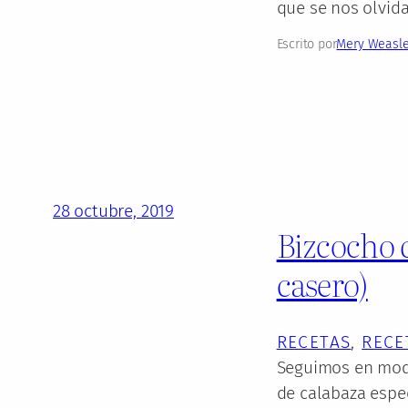
que se nos olvid
Escrito por
Mery Weasl
28 octubre, 2019
Bizcocho d
casero)
RECETAS
, 
RECE
Seguimos en modo 
de calabaza espec