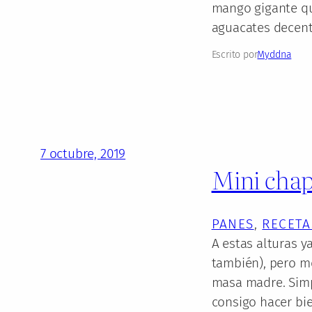
mango gigante qu
aguacates decent
Escrito por
Myddna
7 octubre, 2019
Mini chap
PANES
, 
RECETA
A estas alturas 
también), pero me
masa madre. Simp
consigo hacer bien