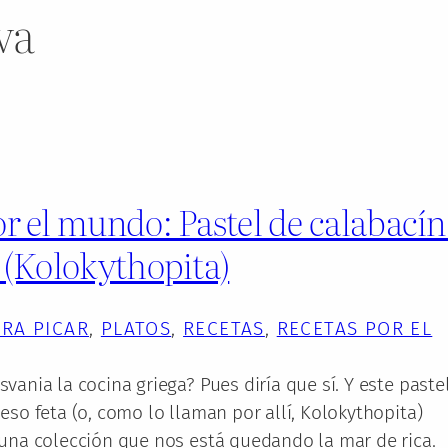
iva
r el mundo: Pastel de calabacín
 (Kolokythopita)
ARA PICAR
, 
PLATOS
, 
RECETAS
, 
RECETAS POR EL
vania la cocina griega? Pues diría que sí. Y este paste
eso feta (o, como lo llaman por allí, Kolokythopita)
 una colección que nos está quedando la mar de rica.