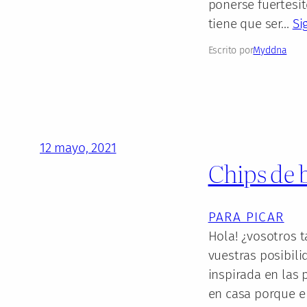
ponerse fuertesito
tiene que ser…
Si
Escrito por
Myddna
12 mayo, 2021
Chips de 
PARA PICAR
Hola! ¿vosotros 
vuestras posibili
inspirada en las
en casa porque en